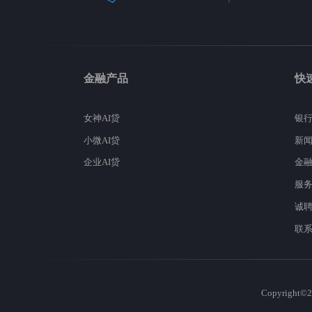
金融产品
快
女神AI贷
银
小微AI贷
新
企业AI贷
金
服
诚
联
Copyrig