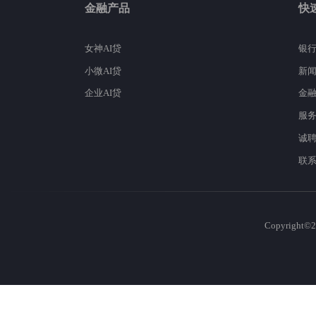
金融产品
快
女神AI贷
银
小微AI贷
新
企业AI贷
金
服
诚
联
Copyrig